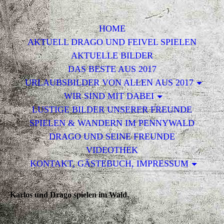
HOME
AKTUELL DRAGO UND FEIVEL SPIELEN
AKTUELLE BILDER
DAS BESTE AUS 2017
URLAUBSBILDER VON ALLEN AUS 2017
WIR SIND MIT DABEI
LUSTIGE BILDER UNSERER FREUNDE
SPIELEN & WANDERN IM PENNYWALD
DRAGO UND SEINE FREUNDE
VIDEOTHEK
KONTAKT, GÄSTEBUCH, IMPRESSUM
Karlos und Drago spielen im Wald.