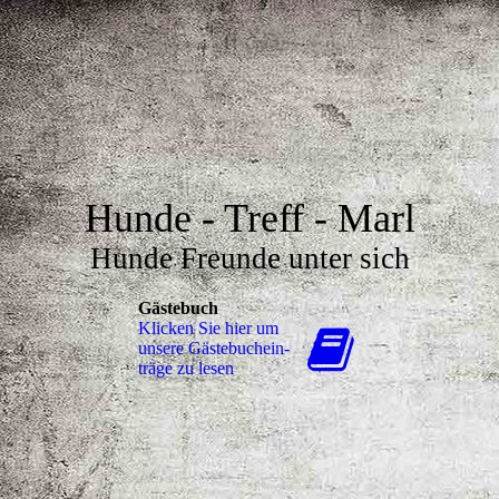
Hunde - Treff - Marl
Hunde Freunde unter sich
Gästebuch
Klicken Sie hier um
unsere Gäs­te­buch­ein­
trä­ge zu lesen