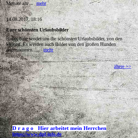
Monate alte...
mehr
14.08.2017, 18:16
Eure schönsten Urlaubsbilder
Hallo, bitte sendet uns die schönsten Urlaubsbilder, von den
kleinen. Es werden auch Bilder von den großen Hunden
angenommen......
mehr
ältere >>
D r a g o Hier arbeitet mein Herrchen
https://www.dpf-info.de