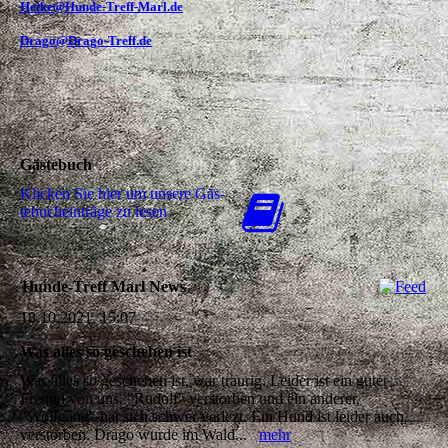
Heike@Hunde-Treff-Marl.de
Drago@Drago-Treff.de
Gästebuch
Klicken Sie hier um unsere Gäs­
te­buch­ein­trä­ge zu lesen
Hunde-Treff Marl News
18.10.2021, 15:07
Was alles so geschehen ist
Was alles so geschehen ist, war traurig. Leider ist ein guter
Freund von uns, "Rudolf" verstorben und ein anderer,
"Wolfgang" hat sich schwer verlezt. Ein Hund ist leider auch
verstorben. Drago wurde im Wald...
mehr