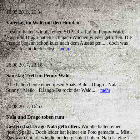
10.05.2018, 20:34
Vatertag im Wald mit den Hunden
Gestern hatten wir alle einen SUPER - Tag im Penny Wald.
Nala und Drago hatten sich nach Wochen wieder getroffen. Die
Freude begann schon kurz nach dem Aussteigen..... doch was
sage ich seht doch selbst.
mehr
26.08.2017, 23:18
Samstag Treff im Penny Wald
Alle hatten heute einen riesen Spaß. Balu - Drago - Nala -
Sunny - Meilo - DJango Da rockt der Wald....
mehr
20.08.2017, 16:53
Nala und Drago toben rum
Gestern hat Drago Nala geftroffen.
Wir alle hatten einen
riesen Spaß.... Doch leider hat keiner ein Foto gemacht.... Mist..
Das war echt toll wie die beiden gespielt haben. Nala ist eine 7