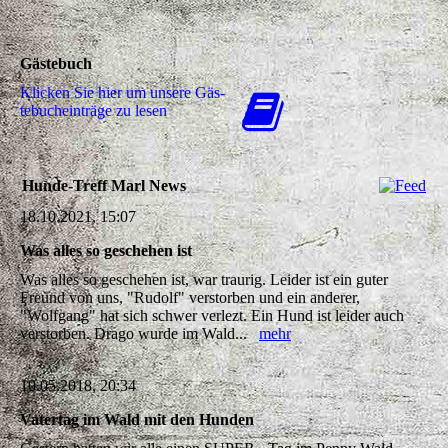
Gästebuch
Klicken Sie hier um unsere Gäs­
te­buch­ein­trä­ge zu lesen
Hunde-Treff Marl News
18.10.2021, 15:07
Was alles so geschehen ist
Was alles so geschehen ist, war traurig. Leider ist ein guter
Freund von uns, "Rudolf" verstorben und ein anderer,
"Wolfgang" hat sich schwer verlezt. Ein Hund ist leider auch
verstorben. Drago wurde im Wald...
mehr
10.05.2018, 20:34
Vatertag im Wald mit den Hunden