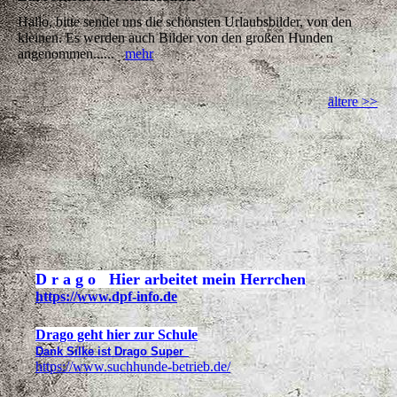
Hallo, bitte sendet uns die schönsten Urlaubsbilder, von den
kleinen. Es werden auch Bilder von den großen Hunden
angenommen......
mehr
ältere >>
D r a g o Hier arbeitet mein Herrchen
https://www.dpf-info.de
Drago geht hier zur Schule
Dank Silke ist Drago Super
https://www.suchhunde-betrieb.de/