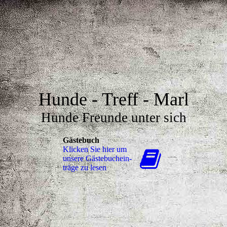
Hunde - Treff - Marl
Hunde Freunde unter sich
Gästebuch
Klicken Sie hier um
unsere Gäs­te­buch­ein­
trä­ge zu lesen