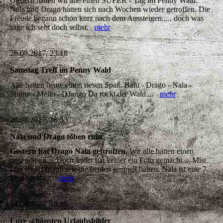
Gestern hatten wir alle einen SUPER - Tag im Penny Wald.
Nala und Drago hatten sich nach Wochen wieder getroffen. Die
Freude begann schon kurz nach dem Aussteigen..... doch was
sage ich seht doch selbst.
mehr
26.08.2017, 23:18
Samstag Treff im Penny Wald
Alle hatten heute einen riesen Spaß. Balu - Drago - Nala -
Sunny - Meilo - DJango Da rockt der Wald....
mehr
20.08.2017, 16:53
Nala und Drago toben rum
Gestern hat Drago Nala geftroffen.
Wir alle hatten einen
riesen Spaß.... Doch leider hat keiner ein Foto gemacht.... Mist..
Das war echt toll wie die beiden gespielt haben. Nala ist eine 7
Monate alte...
mehr
14.08.2017, 18:16
Eure schönsten Urlaubsbilder