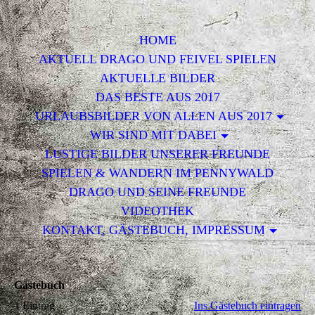
HOME
AKTUELL DRAGO UND FEIVEL SPIELEN
AKTUELLE BILDER
DAS BESTE AUS 2017
URLAUBSBILDER VON ALLEN AUS 2017
WIR SIND MIT DABEI
LUSTIGE BILDER UNSERER FREUNDE
SPIELEN & WANDERN IM PENNYWALD
DRAGO UND SEINE FREUNDE
VIDEOTHEK
KONTAKT, GÄSTEBUCH, IMPRESSUM
Gästebuch
1 Eintrag
Ins Gästebuch eintragen