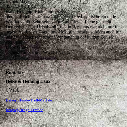
Jochen Mayer
05.02.2017
12:55:43
Hallo Henning, Heike und Drago,
hier sind Jochen, Tamara und Nele - Eure bayerische Freunde.
Wir finden die Seite sehr schön und mit viel Liebe gemacht!
Der gemeinsame Urlaub mit Euch in Breskens war nicht nur für
unsere Vierbeiner Drago und Nele superschön, sondern auch für
uns Zweibeiner sehr schön! Wir hatten in der kurzen Zeit sehr
viel Spaß!
Liebe Grüße
Jochen, Tamara und WUFFI NELE
Kontakt:
Heike & Henning Laux
eMail:
Heike@Hunde-Treff-Marl.de
Drago@Drago-Treff.de